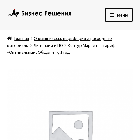
Перейти
Перейти
Меню
к
к
навигации
содержимому
Развер
Кассы и периферия
вложен
Главная
Онлайн-кассы, периферия и расходные
меню
Развер
материалы
Лицензии и ПО
Контур Маркет — тариф
Банковское оборудование
«Оптимальный, Общепит», 1 год
вложен
меню
Развер
Торговое оборудование
вложен
меню
Программы