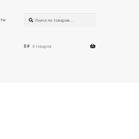
Поиск
кты
0
₽
0 товаров