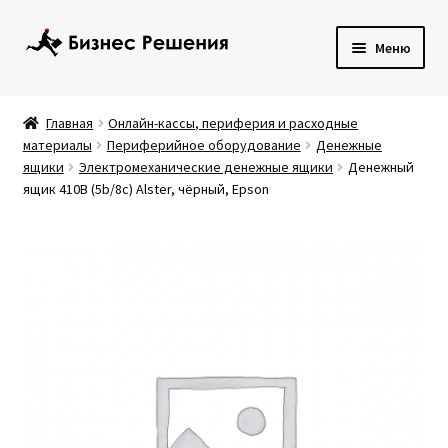
Перейти
Перейти
Меню
к
к
навигации
содержимому
Развер
Кассы и периферия
вложен
Главная
Онлайн-кассы, периферия и расходные
меню
Развер
материалы
Периферийное оборудование
Денежные
Банковское оборудование
ящики
Электромеханические денежные ящики
Денежный
вложен
ящик 410B (5b/8c) Alster, чёрный, Epson
меню
Развер
Торговое оборудование
вложен
меню
Программы