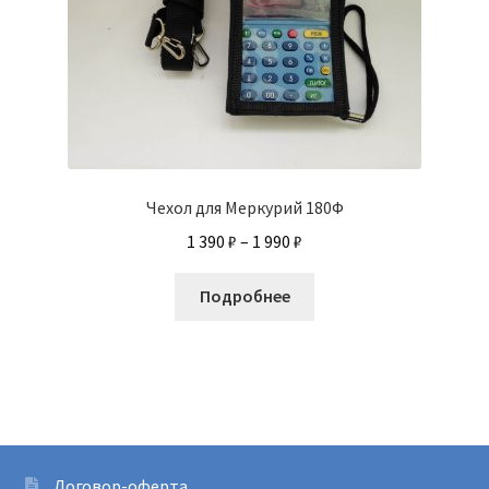
Чехол для Меркурий 180Ф
Диапазон
1 390
₽
–
1 990
₽
цен:
Этот
1
Подробнее
товар
390 ₽
имеет
–
несколько
1
вариаций.
990 ₽
Опции
можно
выбрать
Договор-оферта