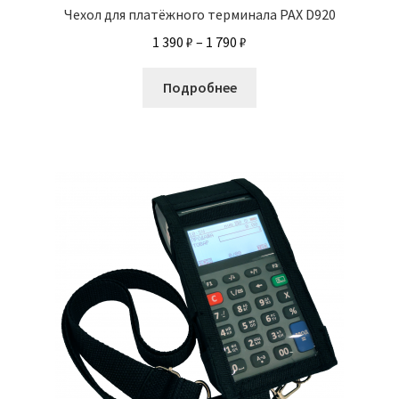
Чехол для платёжного терминала PAX D920
Диапазон
1 390
₽
–
1 790
₽
цен:
Этот
1
Подробнее
товар
390 ₽
имеет
–
несколько
1
вариаций.
790 ₽
Опции
можно
выбрать
на
странице
товара.