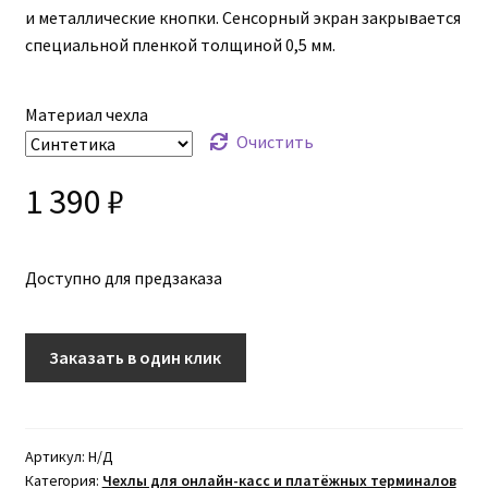
300 ₽
и металлические кнопки. Сенсорный экран закрывается
специальной пленкой толщиной 0,5 мм.
–
1
Материал чехла
990 ₽
Очистить
1 390
₽
Доступно для предзаказа
Заказать в один клик
Артикул:
Н/Д
Категория:
Чехлы для онлайн-касс и платёжных терминалов