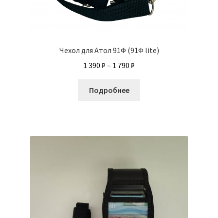
Чехол для Атол 91Ф (91Ф lite)
Диапазон
1 390
₽
–
1 790
₽
цен:
Этот
1
Подробнее
товар
390 ₽
имеет
–
несколько
1
вариаций.
790 ₽
Опции
можно
выбрать
на
странице
товара.