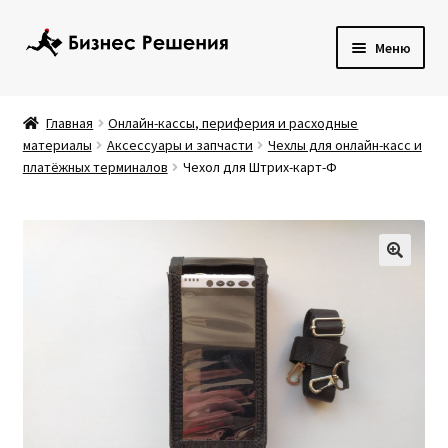
Перейти
Перейти
Меню
к
к
навигации
содержимому
Развер
Кассы и периферия
вложен
Главная
Онлайн-кассы, периферия и расходные
меню
Развер
материалы
Аксессуары и запчасти
Чехлы для онлайн-касс и
Банковское оборудование
платёжных терминалов
Чехол для Штрих-карт-Ф
вложен
меню
Развер
Торговое оборудование
вложен
меню
Программы