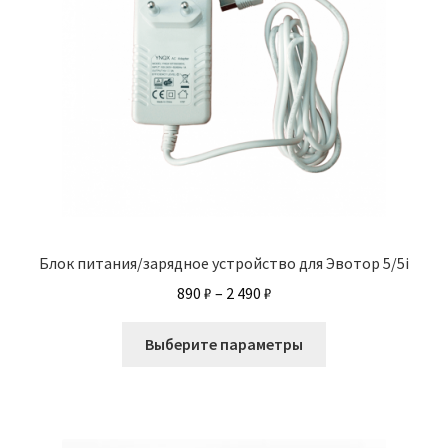
Блок питания/зарядное устройство для Эвотор 5/5i
Диапазон
890
₽
–
2 490
₽
цен:
Этот
890 ₽
Выберите параметры
товар
–
имеет
2
несколько
490 ₽
вариаций.