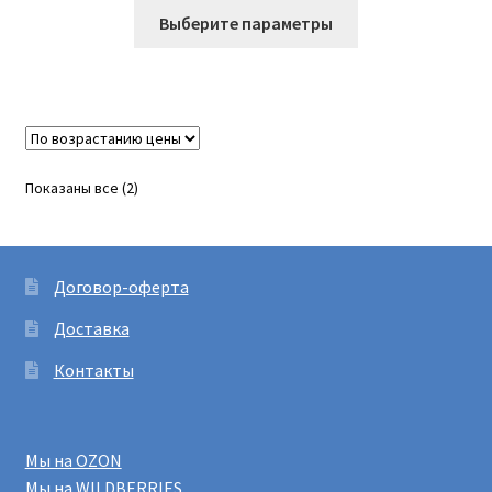
Этот
Выберите параметры
товар
имеет
несколько
вариаций.
Опции
можно
Цены:
Показаны все (2)
выбрать
по
на
возрастанию
странице
товара.
Договор-оферта
Доставка
Контакты
Мы на OZON
Мы на WILDBERRIES