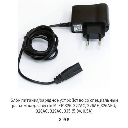
Опции
можно
выбрать
на
странице
товара.
Блок питания/зарядное устройство со специальным
разъёмом для весов M-ER 326-327АС, 326AF, 326AFU,
328AC, 329AC, 335 (5,8V, 0,5A)
899
₽